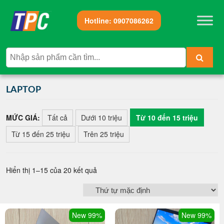
Hotline:
0907086262
LAPTOP
MỨC GIÁ:
Tất cả
Dưới 10 triệu
Từ 10 đến 15 triệu
Từ 15 đến 25 triệu
Trên 25 triệu
Hiển thị 1–15 của 20 kết quả
New 99%
New 99%