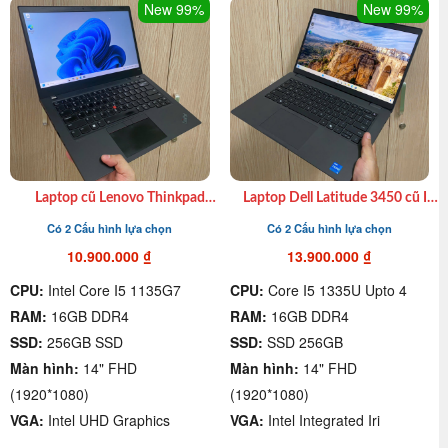
New 99%
New 99%
Laptop cũ Lenovo Thinkpad
Laptop Dell Latitude 3450 cũ I7
T14S Gen 2 I7 1165G7| 16GB|
1355U|16GB|SSD 256GB| 14″
Có 2 Cấu hình lựa chọn
Có 2 Cấu hình lựa chọn
512GB| 14″ FHD giá rẻ quận 4
FHD giá rẻ quận 4
10.900.000
₫
13.900.000
₫
CPU:
Intel Core I5 1135G7
CPU:
Core I5 1335U Upto 4
RAM:
16GB DDR4
RAM:
16GB DDR4
SSD:
256GB SSD
SSD:
SSD 256GB
Màn hình:
14" FHD
Màn hình:
14" FHD
(1920*1080)
(1920*1080)
VGA:
Intel UHD Graphics
VGA:
Intel Integrated Iri