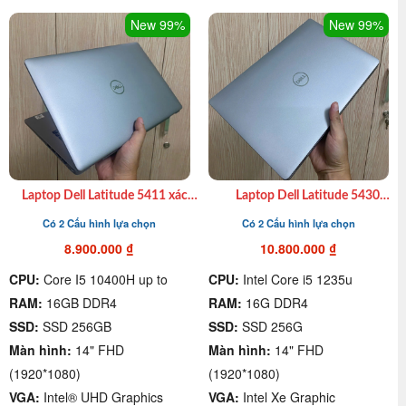
New 99%
New 99%
Laptop Dell Latitude 5411 xách
Laptop Dell Latitude 5430
tay cũ I7 10850H| Ram 16GB|
Ultrabook Văn Phòng Thời
Có 2 Cấu hình lựa chọn
Có 2 Cấu hình lựa chọn
SSD 512GB| 14″ FHD giá rẻ
Trang chuẩn US Win 11 Pro
quận 4
8.900.000
₫
10.800.000
₫
CPU:
Core I5 10400H up to
CPU:
Intel Core i5 1235u
RAM:
16GB DDR4
RAM:
16G DDR4
SSD:
SSD 256GB
SSD:
SSD 256G
Màn hình:
14" FHD
Màn hình:
14" FHD
(1920*1080)
(1920*1080)
VGA:
Intel® UHD Graphics
VGA:
Intel Xe Graphic