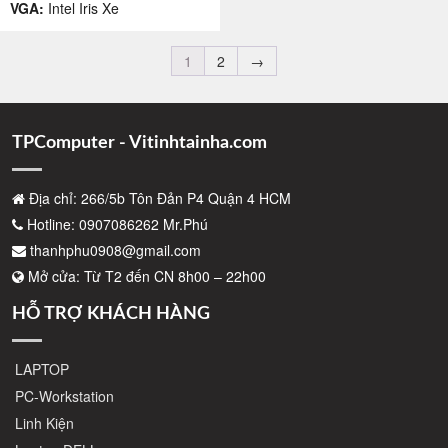
VGA:
Intel Iris Xe
1
2
→
TPComputer - Vitinhtainha.com
Địa chỉ: 266/5b Tôn Đản P4 Quận 4 HCM
Hotline: 0907086262 Mr.Phú
thanhphu0908@gmail.com
Mở cửa: Từ T2 đến CN 8h00 – 22h00
HỖ TRỢ KHÁCH HÀNG
LAPTOP
PC-Workstation
Linh Kiện