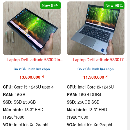
New 99%
New 99%
Laptop Dell Latitude 5330 2in1
Laptop Dell Latitude 5330 I7
xách tay cũ I7 1265U, 16GB,
1265U|16GB|SSD256GB|13.3″F
Có 2 Cấu hình lựa chọn
Có 2 Cấu hình lựa chọn
SSD 512GB, 13.3″ FHD giá rẻ
xách tay cũ 99%
quận 4
13.800.000
₫
11.500.000
₫
CPU:
Core I5 1245U upto 4
CPU:
Intel Core i5-1245U
RAM:
16GB
RAM:
16GB DDR4
SSD:
SSD 256GB
SSD:
256GB SSD
Màn hình:
13.3" FHD
Màn hình:
13.3" FHD
(1920*1080
(1920*1080
VGA:
Intel Iris Xe Graphi
VGA:
Intel Iris Xe Graphi