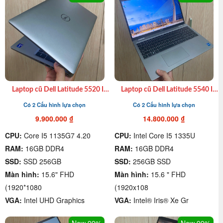
Laptop cũ Dell Latitude 5520 I7
Laptop cũ Dell Latitude 5540 I7
1185G7| Ram 16GB| SSD
1355U| 16GB DDR4| SSD
Có 2 Cấu hình lựa chọn
Có 2 Cấu hình lựa chọn
512GB| 15.6″ FHD giá rẻ chất
512GB| 15.6 inch FHD giá rẻ
lượng quận 4
9.900.000
₫
14.800.000
₫
CPU:
Core I5 1135G7 4.20
CPU:
Intel Core I5 1335U
RAM:
16GB DDR4
RAM:
16GB DDR4
SSD:
SSD 256GB
SSD:
256GB SSD
Màn hình:
15.6" FHD
Màn hình:
15.6 " FHD
(1920*1080
(1920x108
VGA:
Intel UHD Graphics
VGA:
Intel® Iris® Xe Gr