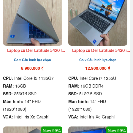
Laptop cũ Dell Latitude 5420 I7
Laptop cũ Dell Latitude 5430 i7
1165G7| 16GB| 512GB| 14″
1255u| 16GB | 512GB SSD | 14″
Có 2 Cấu hình lựa chọn
Có 2 Cấu hình lựa chọn
FHD giá rẻ chất lượng quận 4
FHD giá rẻ chất lượng quận 4
8.900.000
₫
12.900.000
₫
CPU:
Intel Core I5 1135G7
CPU:
Intel Core i7 1255U
RAM:
16GB
RAM:
16GB DDR4
SSD:
256GB SSD
SSD:
512GB SSD
Màn hình:
14" FHD
Màn hình:
14" FHD
(1920*1080)
(1920*1080)
VGA:
Intel Iris Xe Graphi
VGA:
Intel Iris Xe Graphi
New 99%
New 99%