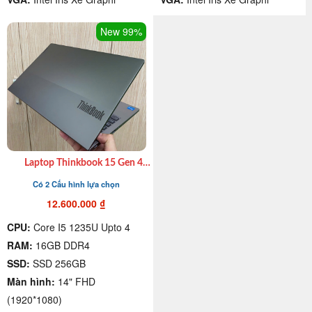
New 99%
Laptop Thinkbook 15 Gen 4
xách tay cũ I7 1255U| Ram
Có 2 Cấu hình lựa chọn
16GB| SSD 512GB 15.6″FHD
giá rẻ quận 4
12.600.000
₫
CPU:
Core I5 1235U Upto 4
RAM:
16GB DDR4
SSD:
SSD 256GB
Màn hình:
14" FHD
(1920*1080)