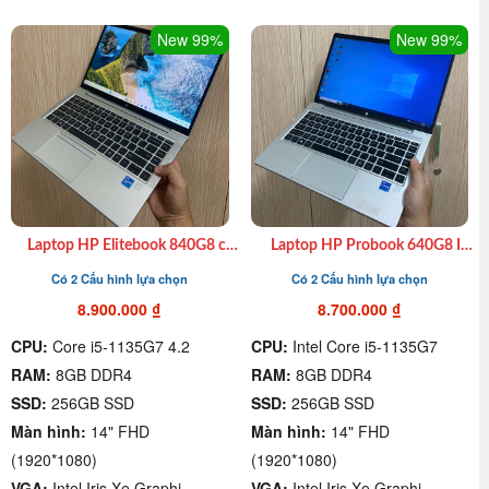
New 99%
New 99%
Laptop HP Elitebook 840G8 cũ
Laptop HP Probook 640G8 I7
I5 1135G7| 8GB| 256GB SSD|
1165U|16GB|SSD 256Gb|
Có 2 Cấu hình lựa chọn
Có 2 Cấu hình lựa chọn
14″ FHD giá rẻ chất lượng quận
14″FHD xách tay giá rẻ
4
8.900.000
₫
8.700.000
₫
CPU:
Core i5-1135G7 4.2
CPU:
Intel Core i5-1135G7
RAM:
8GB DDR4
RAM:
8GB DDR4
SSD:
256GB SSD
SSD:
256GB SSD
Màn hình:
14" FHD
Màn hình:
14" FHD
(1920*1080)
(1920*1080)
VGA:
Intel Iris Xe Graphi
VGA:
Intel Iris Xe Graphi