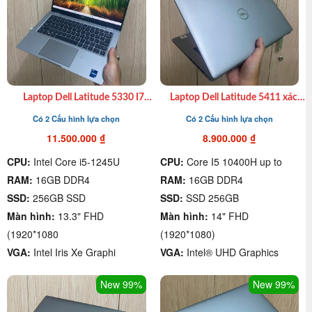
Laptop Dell Latitude 5330 I7
Laptop Dell Latitude 5411 xách
1265U|16GB|SSD256GB|13.3″FHD
tay cũ I7 10850H| Ram 16GB|
Có 2 Cấu hình lựa chọn
Có 2 Cấu hình lựa chọn
xách tay cũ 99%
SSD 512GB| 14″ FHD giá rẻ
quận 4
11.500.000
₫
8.900.000
₫
CPU:
Intel Core i5-1245U
CPU:
Core I5 10400H up to
RAM:
16GB DDR4
RAM:
16GB DDR4
SSD:
256GB SSD
SSD:
SSD 256GB
Màn hình:
13.3" FHD
Màn hình:
14" FHD
(1920*1080
(1920*1080)
VGA:
Intel Iris Xe Graphi
VGA:
Intel® UHD Graphics
New 99%
New 99%