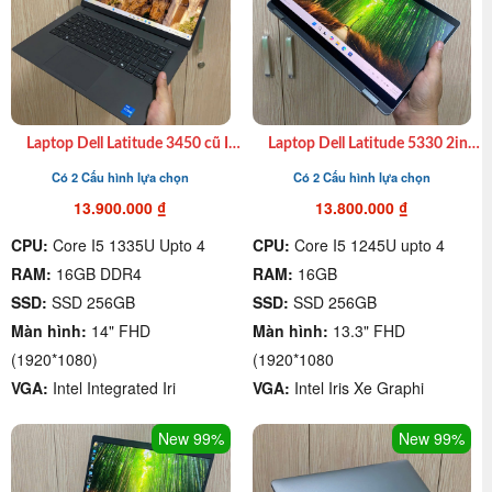
Laptop Dell Latitude 3450 cũ I7
Laptop Dell Latitude 5330 2in1
1355U|16GB|SSD 256GB| 14″
xách tay cũ I7 1265U, 16GB,
Có 2 Cấu hình lựa chọn
Có 2 Cấu hình lựa chọn
FHD giá rẻ quận 4
SSD 512GB, 13.3″ FHD giá rẻ
quận 4
13.900.000
₫
13.800.000
₫
CPU:
Core I5 1335U Upto 4
CPU:
Core I5 1245U upto 4
RAM:
16GB DDR4
RAM:
16GB
SSD:
SSD 256GB
SSD:
SSD 256GB
Màn hình:
14" FHD
Màn hình:
13.3" FHD
(1920*1080)
(1920*1080
VGA:
Intel Integrated Iri
VGA:
Intel Iris Xe Graphi
New 99%
New 99%