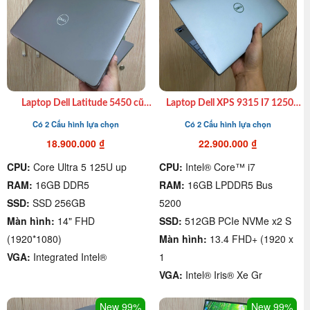
Laptop Dell Latitude 5450 cũ
Laptop Dell XPS 9315 I7 1250U|
xách tay Ultra 7 155U |Ram
Ram 32GB| SSD 1TB|
Có 2 Cấu hình lựa chọn
Có 2 Cấu hình lựa chọn
16GB| SSD 512GB| 14″ FHD
13.4″FHD xách tay giá rẻ quận
giá rẻ quận 4.
4
18.900.000
₫
22.900.000
₫
CPU:
Core Ultra 5 125U up
CPU:
Intel® Core™ i7
RAM:
16GB DDR5
RAM:
16GB LPDDR5 Bus
SSD:
SSD 256GB
5200
Màn hình:
14" FHD
SSD:
512GB PCIe NVMe x2 S
(1920*1080)
Màn hình:
13.4 FHD+ (1920 x
VGA:
Integrated Intel®
1
VGA:
Intel® Iris® Xe Gr
New 99%
New 99%