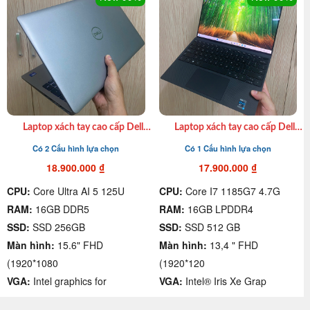
Laptop xách tay cao cấp Dell
Laptop xách tay cao cấp Dell
Latitude 5550 Ultra AI 7 165U|
XPS 9310 I7 1185G7| Ram
Có 2 Cấu hình lựa chọn
Có 1 Cấu hình lựa chọn
Ram 16GB| SSD 512GB| 15,6″
16GB| SSD 512GB|13.4in FHD
FHD giá rẻ quận 4
giá rẻ quận 4
18.900.000
₫
17.900.000
₫
CPU:
Core Ultra AI 5 125U
CPU:
Core I7 1185G7 4.7G
RAM:
16GB DDR5
RAM:
16GB LPDDR4
SSD:
SSD 256GB
SSD:
SSD 512 GB
Màn hình:
15.6" FHD
Màn hình:
13,4 " FHD
(1920*1080
(1920*120
VGA:
Intel graphics for
VGA:
Intel® Iris Xe Grap