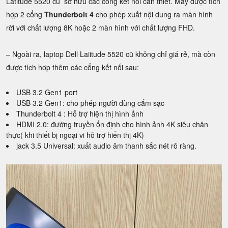
Latitude 5520 cũ sở hữu các cổng kết nối cần thiết. Máy được tích
hợp 2 cổng
Thunderbolt 4
cho phép xuất nội dung ra màn hình
rời với chất lượng 8K hoặc 2 màn hình với chất lượng FHD.
– Ngoài ra, laptop Dell Laiitude 5520 cũ không chỉ giá rẻ, mà còn
được tích hơp thêm các cổng kết nối sau:
USB 3.2 Gen1 port
USB 3.2 Gen1: cho phép người dùng cắm sạc
Thunderbolt 4 : Hỗ trợ hiện thị hình ảnh
HDMI 2.0: đường truyền ổn định cho hình ảnh 4K siêu chân
thực( khi thiết bị ngoại vi hỗ trợ hiển thị 4K)
jack 3.5 Universal: xuất audio âm thanh sắc nét rõ ràng.