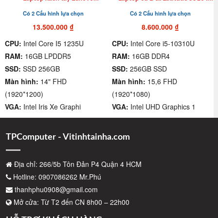
Thinkpad T14s Gen 3 cũ I7
10310U| 16GB| 256GB SSD|
Có 2 Cấu hình lựa chọn
Có 2 Cấu hình lựa chọn
1265U| Ram 16GB| SSD 512GB|
15.6″ FHD giá rẻ, chất lượng
14″ FHD giá rẻ quận 4
quận 4
13.500.000
₫
8.600.000
₫
CPU:
Intel Core I5 1235U
CPU:
Intel Core i5-10310U
RAM:
16GB LPDDR5
RAM:
16GB DDR4
SSD:
SSD 256GB
SSD:
256GB SSD
Màn hình:
14" FHD
Màn hình:
15,6 FHD
(1920*1200)
(1920*1080)
VGA:
Intel Iris Xe Graphi
VGA:
Intel UHD Graphics 1
TPComputer - Vitinhtainha.com
Địa chỉ: 266/5b Tôn Đản P4 Quận 4 HCM
Hotline: 0907086262 Mr.Phú
thanhphu0908@gmail.com
Mở cửa: Từ T2 đến CN 8h00 – 22h00