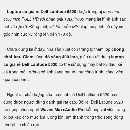
–
Laptop cũ giá rẻ Dell Latitude 5520
được trang bị
màn hình
15.6 inch FULL HD với phần giải 1920*1080
mang lại hình ảnh sắc
nét và rực rỡ. Đồng thời, với
tấm nền IPS
giúp máy tính cũ này có
góc nhìn cực kỳ rộng lên đến 178 độ.
– Chưa dừng lại ở đây, nhà sản xuất còn trang bị thêm lớp
chống
chói Anti-Glare
cùng
độ sáng 400 ints
, giúp người dùng
laptop
cũ giá rẻ Dell Latitude 5520
có thể sử dụng máy bất kỳ đâu, kể
cả trong môi trường có ánh sáng mạnh như công trình, công viên,
quán cà phê…..
– Ngoài ra, chất lượng của máy tính cũ Dell Latitude 5520 này
cũng được người dùng đánh giá rất cao. Bởi lẽ, Dell Latiude 5520
áp dụng công nghệ
Waves MaxxAudio Pro
kết hơp với việc trang
bị loa kép cho mức âm lượng lớn, âm thanh trong trẻo sống động
như phim chiếu rạp.