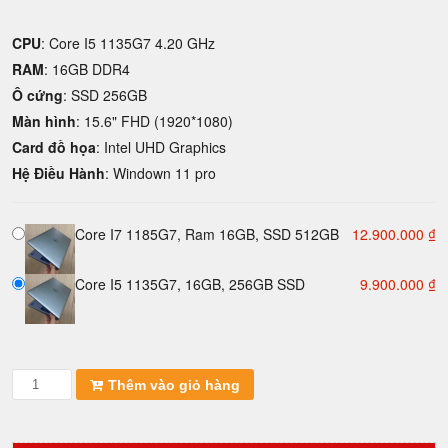
CPU
: Core I5 1135G7 4.20 GHz
RAM
: 16GB DDR4
Ô cứng
: SSD 256GB
Màn hình
: 15.6" FHD (1920*1080)
Card đồ họa
: Intel UHD Graphics
Hệ Điều Hành
: Windown 11 pro
Core I7 1185G7, Ram 16GB, SSD 512GB
12.900.000
₫
Core I5 1135G7, 16GB, 256GB SSD
9.900.000
₫
Laptop
Thêm vào giỏ hàng
cũ
Dell
Latitude