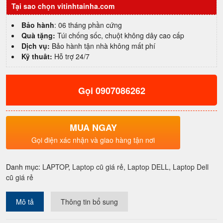
Tại sao chọn vitinhtainha.com
5520
I7
Bảo hành
: 06 tháng phần cứng
1185G7|
Quà tặng:
Túi chống sốc, chuột không dây cao cấp
Ram
Dịch vụ:
Bảo hành tận nhà không mất phí
16GB|
Kỹ thuât:
Hỗ trợ 24/7
SSD
512GB|
15.6"
Gọi 0907086262
FHD
giá
rẻ
chất
MUA NGAY
lượng
Gọi điện xác nhận và giao hàng tận nơi
quận
4
số
Danh mục:
LAPTOP
,
Laptop cũ giá rẻ
,
Laptop DELL
,
Laptop Dell
lượng
cũ giá rẻ
Mô tả
Thông tin bổ sung