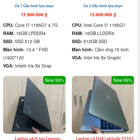
XPS 9310 I7 1185G7| Ram
1185G7| 16GB| 512GB SSD|
Có 1 Cấu hình lựa chọn
Có 2 Cấu hình lựa chọn
16GB| SSD 512GB|13.4in FHD
Cảm ứng 2K (2256 x 1504 )
giá rẻ quận 4
17.900.000
₫
13.800.000
₫
CPU:
Core I7 1185G7 4.7G
CPU:
Intel Core I7 1185G7
RAM:
16GB LPDDR4
RAM:
16GB LLDDR4
SSD:
SSD 512 GB
SSD:
512GB SSD
Màn hình:
13,4 " FHD
Màn hình:
Cảm ứng 15 inch
(1920*120
VGA:
Intel Iris Xe Graphi
VGA:
Intel® Iris Xe Grap
New 99%
New 99%
Laptop xách tay Lenovo
Laptop cũ Dell Latitude 5510 I5