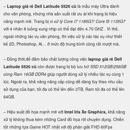
–
Laptop giá rẻ Dell Latitude 5520 cũ
là mẫu máy Ultra dành
cho văn phòng, nhưng nhà sản xuất rất ưu ái khi trạng bị hiệu
năng mạnh mẽ. Trang bị vi
xử lý Core I7 1185G7/ Core I5 1135G7
với 4 nhân 8 luồng xung nhịp có thể đạt đến 4.70 GHZ . Vì thế,
ngoài những tác vụ văn phòng, thì việc xử lý các tác vụ như thiết
kế 2D, Photoshop, Ai… ở mức độ trung bình cũng rất mượt mà.
– Đồng thời,để đảm bảo chất lượng công việc
laptop giá rẻ Dell
Latitude 5520 cũ
còn được trang bị bộ l
ưu trữ SSD 512GB/256GB
cùng Ram 16GB DDR4
giúp người dùng xử lý nhiều tác vụ cùng 1
lúc. Ngoài ra, khả năng nâng cấp cũng dễ dàng tùy theo nhu cầu
sử dụng của bạn, tối đa có thể lên đến 2TB, Ram tối đa có thể lên
64GB.
– Hiệu suất đồ họa mạnh mẽ với
Intel Iris Xe Graphics,
khả năng
xử lý không thua kém những Card đồ họa rời chuyên dụng. Chiến
tốt những tựa Game HOT nhất với độ phân giải FHD 60Fps