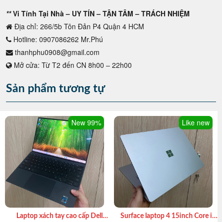
**
Vi Tính Tại Nhà – UY TÍN – TẬN TÂM – TRÁCH NHIỆM
Địa chỉ: 266/5b Tôn Đản P4 Quận 4 HCM
Hotline: 0907086262 Mr.Phú
thanhphu0908@gmail.com
Mở cửa: Từ T2 đến CN 8h00 – 22h00
Sản phẩm tương tự
New 99%
Like new
Laptop xách tay cao cấp Dell
Surface laptop 4 15inch Core i7