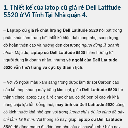
1. Thiết kế của latop cũ giá rẻ Dell Latitude
5520 ở Vi Tính Tại Nhà quận 4.
–
Laptop cũ giá rẻ chất lượng Dell Latitude 5520
nổi bật trong
phân khúc tâm trung bởi thiết kế hiện đại mỏng nhẹ, sang trọng,
độ hoàn thiện cao và hướng đến đối tượng
người dùng là doanh
nhân.
Mặc dù, l
aptop cũ Dell Latitude 5520
thiên hướng tới
người dùng là doanh nhân, nhưng
vẻ ngoài của Dell Latitude
5520 vẫn thời trang và cực kỳ thanh lịch.
– Với vỏ ngoài màu xám sang trọng được làm từ sợi Carbon cao
cấp kết hợp khung máy bằng kim loại, giúp
Dell Latitude 5520
trở
thành chiếc laptop cũ giá rẻ chắc chắn, có độ bền bỉ cao và khả
năng chịu lực tốt. Đồng thời,
máy tính cũ Dell Latitude 5520
cũng
có kích thước khá nhỏ gọn với
trọng lượng chỉ 1,56 kg cùng độ dày
chỉ tầm 19,8 mm
. Với thông số này, giúp
laptop cũ Dell Latitude
5520
dễ dàng mang đi. đáp úng nhu cầu di chuyển như hiện nay.