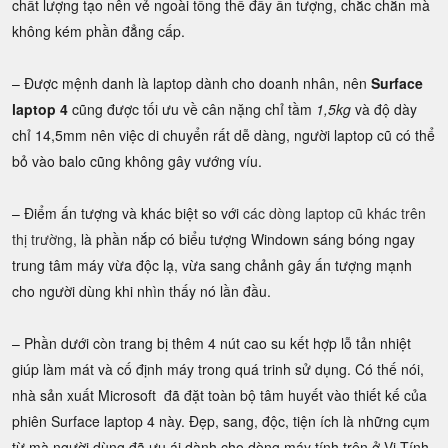
chất lượng tạo nên vẻ ngoài tổng thể đầy ấn tượng, chắc chắn mà
không kém phần đẳng cấp.
– Được mệnh danh là laptop dành cho doanh nhân, nên
Surface
laptop 4
cũng được tối ưu về cân nặng chỉ tầm
1,5kg
và độ dày
chỉ 14,5mm nên việc di chuyển rất dễ dàng, người laptop cũ có thể
bỏ vào balo cũng không gây vướng víu.
– Điểm ấn tượng và khác biệt so với
các dòng laptop cũ khác trên
thị trường
, là phần nắp có biểu tượng Windown sáng bóng ngay
trung tâm máy vừa độc lạ, vừa sang chảnh gây ấn tượng mạnh
cho người dùng khi nhìn thấy nó lần đầu.
– Phần dưới còn trang bị thêm 4 nút cao su kết hợp lỗ tản nhiệt
giúp làm mát và cố định máy trong quá trinh sử dụng. Có thế nói,
nhà sản xuất Microsoft đã đặt toàn bộ tâm huyết vào thiết kế của
phiên Surface laptop 4 này. Đẹp, sang, độc, tiện ích là những cụm
từ mà người dùng đã ưu ái dành cho dòng máy tính trên ở Vi Tính