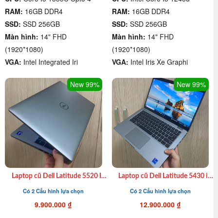
RAM:
16GB DDR4
RAM:
16GB DDR4
SSD:
SSD 256GB
SSD:
SSD 256GB
Màn hình:
14" FHD
Màn hình:
14" FHD
(1920*1080)
(1920*1080)
VGA:
Intel Integrated Iri
VGA:
Intel Iris Xe Graphi
New 99%
New 99%
Laptop cũ Dell Latitude 5520 I7
Laptop cũ Dell Latitude 5430 i7
1185G7| Ram 16GB| SSD
1255u| 16GB | 512GB SSD | 14″
Có 2 Cấu hình lựa chọn
Có 2 Cấu hình lựa chọn
512GB| 15.6″ FHD giá rẻ chất
FHD giá rẻ chất lượng quận 4
lượng quận 4
9.900.000
₫
12.900.000
₫