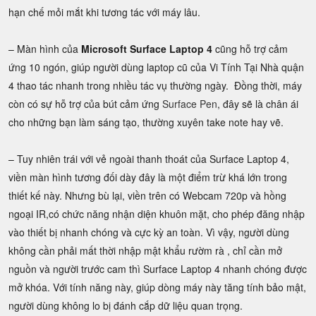
hạn chế mỏi mắt khi tương tác với máy lâu.
– Màn hình của
Microsoft Surface Laptop 4
cũng hỗ trợ cảm
ứng 10 ngón, giúp người dùng laptop cũ của Vi Tính Tại Nhà quận
4 thao tác nhanh trong nhiều tác vụ thường ngày. Đồng thời, máy
còn có sự hỗ trợ của bút cảm ứng
Surface Pen
, đây sẽ là chân ái
cho những bạn làm sáng tạo, thường xuyên take note hay vẽ.
– Tuy nhiên trái với vẻ ngoài thanh thoát của Surface Laptop 4,
viền màn hình tương đối dày đây là một điểm trừ khá lớn trong
thiết kế này. Nhưng bù lại, viền trên có Webcam 720p và hồng
ngoại IR,có chức năng nhận diện khuôn mặt, cho phép đăng nhập
vào thiết bị nhanh chóng và cực kỳ an toàn. Vì vậy, người dùng
không cần phải mất thời nhập mật khẩu rườm rà , chỉ cần mở
nguồn và người trước cam thì Surface Laptop 4 nhanh chóng được
mở khóa. Với tính năng này, giúp dòng máy này tăng tính bảo mật,
người dùng không lo bị đánh cắp dữ liệu quan trọng.