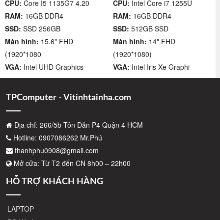
CPU:
Core I5 1135G7 4.20
CPU:
Intel Core i7 1255U
RAM:
16GB DDR4
RAM:
16GB DDR4
SSD:
SSD 256GB
SSD:
512GB SSD
Màn hình:
15.6" FHD
Màn hình:
14" FHD
(1920*1080
(1920*1080)
VGA:
Intel UHD Graphics
VGA:
Intel Iris Xe Graphi
TPComputer - Vitinhtainha.com
Địa chỉ: 266/5b Tôn Đản P4 Quận 4 HCM
Hotline: 0907086262 Mr.Phú
thanhphu0908@gmail.com
Mở cửa: Từ T2 đến CN 8h00 – 22h00
HỖ TRỢ KHÁCH HÀNG
LAPTOP