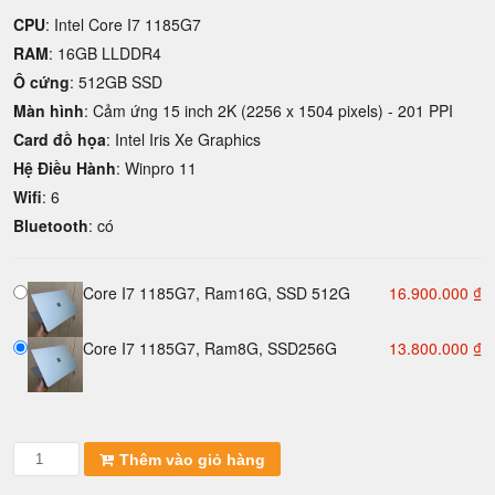
CPU
: Intel Core I7 1185G7
RAM
: 16GB LLDDR4
Ô cứng
: 512GB SSD
Màn hình
: Cảm ứng 15 inch 2K (2256 x 1504 pixels) - 201 PPI
Card đồ họa
: Intel Iris Xe Graphics
Hệ Điều Hành
: Winpro 11
Wifi
: 6
Bluetooth
: có
Core I7 1185G7, Ram16G, SSD 512G
16.900.000
₫
Core I7 1185G7, Ram8G, SSD256G
13.800.000
₫
Surface
Thêm vào giỏ hàng
laptop