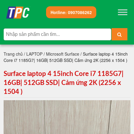
Hotline:
0907086262
Trang chủ
/
LAPTOP
/
Microsoft Surface
/ Surface laptop 4 15inch
Core i7 1185G7| 16GB| 512GB SSD| Cảm ứng 2K (2256 x 1504 )
Surface laptop 4 15inch Core i7 1185G7|
16GB| 512GB SSD| Cảm ứng 2K (2256 x
1504 )