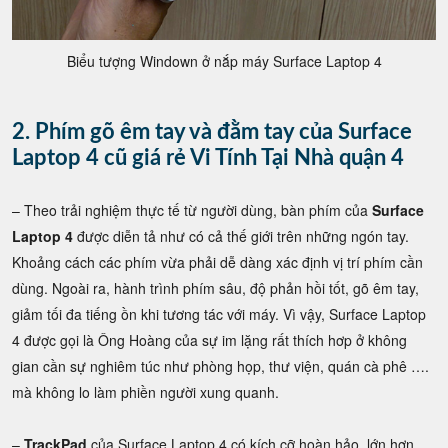
Biểu tượng Windown ở nắp máy Surface Laptop 4
2. Phím gõ êm tay và đằm tay của Surface
Laptop 4 cũ giá rẻ Vi Tính Tại Nhà quận 4
– Theo trải nghiệm thực tế từ người dùng, bàn phím của
Surface
Laptop 4
được diễn tả như có cả thế giới trên những ngón tay.
Khoảng cách các phím vừa phải dễ dàng xác định vị trí phím cần
dùng. Ngoài ra, hành trình phím sâu, độ phản hồi tốt, gõ êm tay,
giảm tối đa tiếng ồn khi tương tác với máy. Vì vậy, Surface Laptop
4 được gọi là Ông Hoàng của sự im lặng rất thích hơp ở không
gian cần sự nghiêm túc như phòng họp, thư viện, quán cà phê ….
mà không lo làm phiền người xung quanh.
–
TrackPad
của Surface Laptop 4 có kích cỡ hoàn hảo, lớn hơn