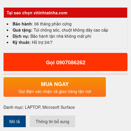
4
15inch
Tại sao chọn vitinhtainha.com
Core
i7
Bảo hành
: 06 tháng phần cứng
1185G7|
Quà tặng:
Túi chống sốc, chuột không dây cao cấp
16GB|
Dịch vụ:
Bảo hành tận nhà không mất phí
512GB
Kỹ thuât:
Hỗ trợ 24/7
SSD|
Cảm
ứng
Gọi 0907086262
2K
(2256
x
1504
MUA NGAY
)
Gọi điện xác nhận và giao hàng tận nơi
số
lượng
Danh mục:
LAPTOP
,
Microsoft Surface
Mô tả
Thông tin bổ sung