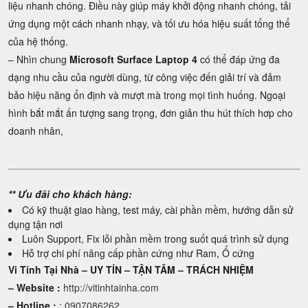
liệu nhanh chóng. Điều này giúp máy khởi động nhanh chóng, tải
ứng dụng một cách nhanh nhạy, và tối ưu hóa hiệu suất tổng thể
của hệ thống.
– Nhìn chung
Microsoft Surface Laptop 4
có thể đáp ứng đa
dạng nhu cầu của người dùng, từ công việc đến giải trí và đảm
bảo hiệu năng ổn định và mượt mà trong mọi tình huống. Ngoại
hình bắt mắt ấn tượng sang trọng, đơn giản thu hút thích hơp cho
doanh nhân,
** Ưu đãi cho khách hàng:
Có kỹ thuật giao hàng, test máy, cài phần mềm, hướng dẫn sử
dụng tận nơi
Luôn Support, Fix lỗi phần mềm trong suốt quá trình sử dụng
Hỗ trợ chi phí nâng cấp phần cứng như Ram, Ổ cứng
Vi Tính Tại Nhà – UY TÍN – TẬN TÂM – TRÁCH NHIỆM
– Website :
http://vitinhtainha.com
– Hotline :
:
0907086262