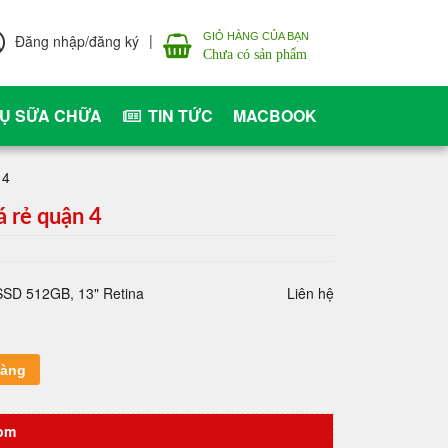
|
GIỎ HÀNG CỦA BẠN
Đăng nhập/đăng ký
Chưa có sản phẩm
VỤ SỮA CHỮA
TIN TỨC
MACBOOK
 4
 rẻ quận 4
SSD 512GB, 13" Retina
Liên hệ
hàng
com