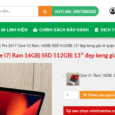
0907086262
HOTLINE:
LINH KIỆN
CHÍNH SÁCH BẢO HÀNH
DỊCH 
 Pro 2017 Core I7| Ram 16GB| SSD 512GB| 13″ đẹp keng giá rẻ quận
 I7| Ram 16GB| SSD 512GB| 13″ đẹp keng giá
Core I7, Ram 16GB, 
Laptop
Thêm vào giỏ 
cũ
Macbook
Pro
Tại sao chọn vitinhtainha.
2017