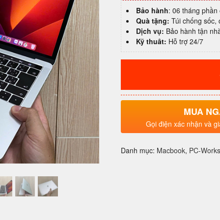
Core
Bảo hành
: 06 tháng phần
I7|
Quà tặng:
Túi chống sốc,
Ram
Dịch vụ:
Bảo hành tận nh
16GB|
Kỹ thuât:
Hỗ trợ 24/7
SSD
512GB|
13"
đẹp
keng
giá
MUA NG
rẻ
quận
Gọi điện xác nhận và gi
4
số
Danh mục:
Macbook
,
PC-Works
lượng