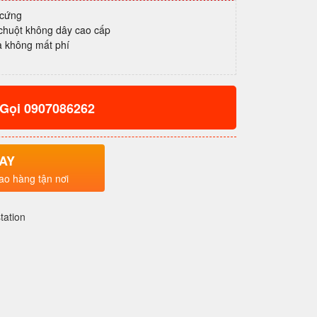
 cứng
 chuột không dây cao cấp
à không mất phí
Gọi 0907086262
AY
ao hàng tận nơi
tation