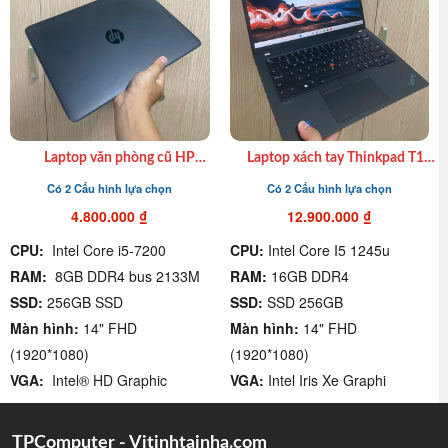
Laptop văn phòng cũ HP
Laptop xách tay Thinkpad T14
Probook 640G3 I7 7500U| 8GB|
Gen 3 I7 1265U| Ram16GB|
Có 2 Cấu hình lựa chọn
Có 2 Cấu hình lựa chọn
SSD 256GB| 14″ FHD giá rẻ
SSD 256GB| 14″ FHD giá rẻ
quận 4
quận 4
4.800.000
₫
12.900.000
₫
CPU:
Intel Core i5-7200
CPU:
Intel Core I5 1245u
RAM:
8GB DDR4 bus 2133M
RAM:
16GB DDR4
SSD:
256GB SSD
SSD:
SSD 256GB
Màn hình:
14" FHD
Màn hình:
14" FHD
(1920*1080)
(1920*1080)
VGA:
Intel® HD Graphic
VGA:
Intel Iris Xe Graphi
TPComputer - Vitinhtainha.com