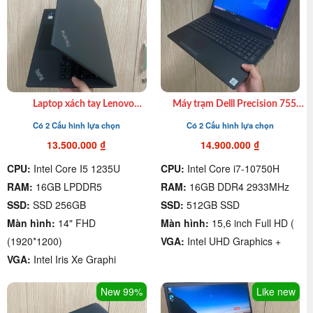
Laptop xách tay Lenovo
Máy trạm Delll Precision 7550
Thinkpad T14s Gen 3 cũ I7
i7 10750H| 16GB| SSd 512GB |
Có 2 Cấu hình lựa chọn
Có 2 Cấu hình lựa chọn
1265U| Ram 16GB| SSD 512GB|
T2000| 15.6″ FHD
14″ FHD giá rẻ quận 4
13.500.000
₫
14.900.000
₫
CPU:
Intel Core I5 1235U
CPU:
Intel Core i7-10750H
RAM:
16GB LPDDR5
RAM:
16GB DDR4 2933MHz
SSD:
SSD 256GB
SSD:
512GB SSD
Màn hình:
14" FHD
Màn hình:
15,6 inch Full HD (
(1920*1200)
VGA:
Intel UHD Graphics +
VGA:
Intel Iris Xe Graphi
New 99%
Like new