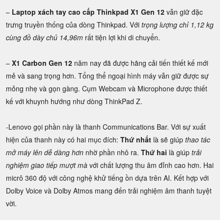
–
Laptop xách tay cao cấp Thinkpad X1 Gen 12
vẫn giữ đặc
trưng truyền thống của dòng Thinkpad. Với
trọng lượng chỉ 1,12 kg
cùng đồ dày chủ 14,96m
rất tiện lợi khi di chuyển.
–
X1 Carbon Gen 12
năm nay đã được hãng cải tiến thiết kế mới
mẻ và sang trọng hơn. Tổng thể ngoại hình máy vẫn giữ được sự
mỏng nhẹ và gọn gàng. Cụm Webcam và Microphone được thiết
kế với khuynh hướng như dòng ThinkPad Z.
-Lenovo gọi phần này là thanh Communications Bar. Với sự xuất
hiện của thanh này có hai mục đích:
Thứ nhất
là sẽ giúp
thao tác
mở máy lên dễ dàng hơn
nhờ phần nhô ra.
Thứ hai
là giúp
trải
nghiệm giao tiếp mượt mà
với chất lượng thu âm đỉnh cao hơn. Hai
micrô 360 độ với công nghệ khử tiếng ồn dựa trên AI. Kết hợp với
Dolby Voice và Dolby Atmos mang đến trải nghiệm âm thanh tuyệt
vời.