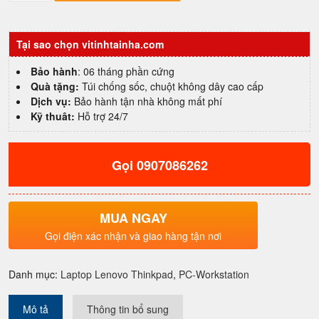
xách
tay
cao
Tại sao chọn vitinhtainha.com
cấp
Lenovo
Bảo hành
: 06 tháng phần cứng
Thinkpad
Quà tặng:
Túi chống sốc, chuột không dây cao cấp
X1
Dịch vụ:
Bảo hành tận nhà không mất phí
Gen
Kỹ thuât:
Hỗ trợ 24/7
12
Ultra
7
Gọi 0907086262
165U|
Ram
32GB|
SSD
MUA NGAY
512GB|
Gọi điện xác nhận và giao hàng tận nơi
14"
FHD
số
Danh mục:
Laptop Lenovo Thinkpad
,
PC-Workstation
lượng
Mô tả
Thông tin bổ sung