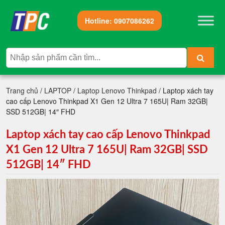
Hotline:
0907086262
Trang chủ
/
LAPTOP
/
Laptop Lenovo Thinkpad
/ Laptop xách tay
cao cấp Lenovo Thinkpad X1 Gen 12 Ultra 7 165U| Ram 32GB|
SSD 512GB| 14″ FHD
Laptop xách tay cao cấp Lenovo Thinkpad
X1 Gen 12 Ultra 7 165U| Ram 32GB| SSD
512GB| 14″ FHD