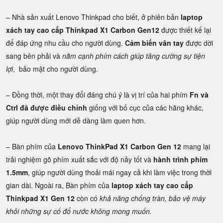
– Nhà sản xuất Lenovo Thinkpad cho biết, ở phiên bản
laptop
xách tay cao cấp Thinkpad X1 Carbon Gen12
được thiết kế lại
để đáp ứng nhu cầu cho người dùng.
Cảm biến vân tay
được dời
sang bên phải và
nằm cạnh phím cách giúp tăng cường sự tiện
lợi
, bảo mật cho người dùng.
– Đồng thời, một thay đổi đáng chú ý là vị trí của hai phím
Fn và
Ctrl đã được điều chỉnh
giống với bố cục của các hãng khác,
giúp người dùng mới dễ dàng làm quen hơn.
– Bàn phím của
Lenovo ThinkPad X1 Carbon Gen 12
mang lại
trải nghiệm gõ phím xuất sắc với độ nảy tốt và
hành trình phím
1.5mm
, giúp người dùng thoải mái ngay cả khi làm việc trong thời
gian dài. Ngoài ra, Bàn phím của
laptop xách tay cao cấp
Thinkpad X1 Gen 12
còn có
khả năng chống tràn, bảo vệ máy
khỏi những sự cố đổ nước không mong muốn.