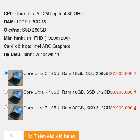
CPU
: Core Ultra 5 125U up to 4.30 GHz
RAM
: 16GB LPDDR5
Ô cứng
: SSD 256GB
Màn hình
: 14" FHD (192081200)
Card đồ họa
: Intel ARC Graphics
Hệ Điều Hành
: Windown 11
Core Ultra 5 125U, Ram 16Gb, SSD 256GB
27.600.000
₫
Core Ultra 7 165U, Ram 16GB, SSD 512GB
30.900.000
₫
Core Ultra 7 165U, Ram 32GB, SSD 512GB
32.900.000
₫
Laptop
Thêm vào giỏ hàng