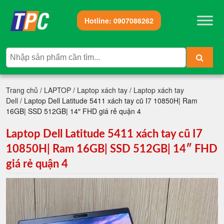
Hotline:
0907086262
Trang chủ
/
LAPTOP
/
Laptop xách tay
/
Laptop xách tay
Dell
/ Laptop Dell Latitude 5411 xách tay cũ I7 10850H| Ram
16GB| SSD 512GB| 14″ FHD giá rẻ quận 4
Laptop Dell Latitude 5411 xách tay cũ I7
10850H| Ram 16GB| SSD 512GB| 14″ FHD
giá rẻ quận 4