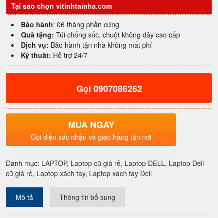
Tại sao chọn vitinhtainha.com
xách
tay
Bảo hành
: 06 tháng phần cứng
cũ
Quà tặng:
Túi chống sốc, chuột không dây cao cấp
I7
Dịch vụ:
Bảo hành tận nhà không mất phí
10850H|
Kỹ thuât:
Hỗ trợ 24/7
Ram
16GB|
SSD
Gọi 0907086262
512GB|
14"
FHD
giá
MUA NGAY
rẻ
Gọi điện xác nhận và giao hàng tận nơi
quận
4
số
Danh mục:
LAPTOP
,
Laptop cũ giá rẻ
,
Laptop DELL
,
Laptop Dell
lượng
cũ giá rẻ
,
Laptop xách tay
,
Laptop xách tay Dell
Mô tả
Thông tin bổ sung