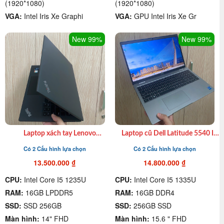
(1920*1080)
(1920*1080)
VGA:
Intel Iris Xe Graphi
VGA:
GPU Intel Iris Xe Gr
New 99%
New 99%
Laptop xách tay Lenovo
Laptop cũ Dell Latitude 5540 I7
Thinkpad T14s Gen 3 cũ I7
1355U| 16GB DDR4| SSD
Có 2 Cấu hình lựa chọn
Có 2 Cấu hình lựa chọn
1265U| Ram 16GB| SSD 512GB|
512GB| 15.6 inch FHD giá rẻ
14″ FHD giá rẻ quận 4
13.500.000
₫
14.800.000
₫
CPU:
Intel Core I5 1235U
CPU:
Intel Core I5 1335U
RAM:
16GB LPDDR5
RAM:
16GB DDR4
SSD:
SSD 256GB
SSD:
256GB SSD
Màn hình:
14" FHD
Màn hình:
15.6 " FHD