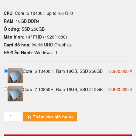
CPU
: Core I5 10400H up to 4.6 GHz
RAM
: 16GB DDR4
Ô cứng
: SSD 256GB
Màn hình
: 14" FHD (1920*1080)
Card đồ họa
: Intel® UHD Graphics
Hệ Điều Hành
: Windows 11
Core I5 10400H, Ram 16GB, SSD 256GB
8.900.000
₫
Core I7 10850H, Ram 16GB, SSD 512GB
10.600.000
₫
Laptop
Thêm vào giỏ hàng
Dell
Latitude
5411