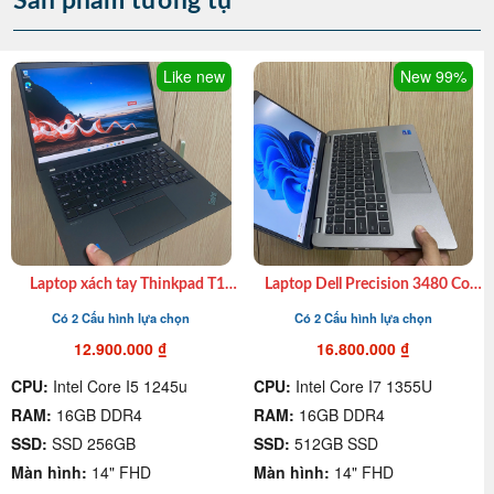
Sản phẩm tương tự
Like new
New 99%
Laptop xách tay Thinkpad T14
Laptop Dell Precision 3480 Core
Gen 3 I7 1265U| Ram16GB|
I7 1355U|16GB DDR4|512GB
Có 2 Cấu hình lựa chọn
Có 2 Cấu hình lựa chọn
SSD 256GB| 14″ FHD giá rẻ
SSD|14″ FHD|VGA Onboard cũ
quận 4
giá rẻ Quận 4
12.900.000
₫
16.800.000
₫
CPU:
Intel Core I5 1245u
CPU:
Intel Core I7 1355U
RAM:
16GB DDR4
RAM:
16GB DDR4
SSD:
SSD 256GB
SSD:
512GB SSD
Màn hình:
14" FHD
Màn hình:
14" FHD