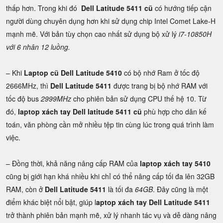
thấp hơn. Trong khi đó
Dell Latitude 5411 cũ
có hướng tiếp cận
người dùng chuyên dụng hơn khi sử dụng chip Intel Comet Lake-H
mạnh mẽ. Với bản tùy chọn cao nhất sử dụng bộ xử lý
i7-10850H
với 6 nhân 12 luồng.
– Khi
Laptop cũ Dell Latitude 5410
có bộ nhớ Ram ở tốc độ
2666MHz, thì
Dell Latitude 5411
được trang bị bộ nhớ RAM với
tốc độ bus
2999MHz
cho phiên bản sử dụng CPU thế hệ 10. Từ
đó,
laptop xách tay Dell latitude 5411 cũ
phù hợp cho dân kế
toán, văn phòng cần mở nhiều tệp tin cùng lúc trong quá trình làm
việc.
– Đồng thời, khả năng nâng cấp RAM của
laptop xách tay 5410
cũng bị giới hạn khá nhiều khi chỉ có thể nâng cấp tối đa lên 32GB
RAM, còn ở
Dell Latitude 5411
là tối đa
64GB
. Đây cũng là một
điểm khác biệt nổi bật, giúp l
aptop xách tay Dell Latitude 5411
trở thành phiên bản mạnh mẽ, xử lý nhanh tác vụ và dễ dàng nâng