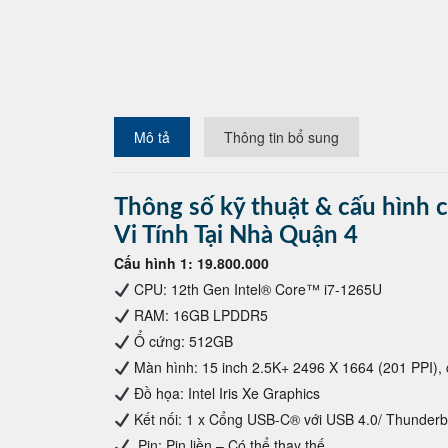
Mô tả
Thông tin bổ sung
Thông số kỹ thuật & cấu hình c
Vi Tính Tại Nhà Quận 4
Cấu hình 1: 19.800.000
CPU: 12th Gen Intel® Core™ i7-1265U
RAM: 16GB LPDDR5
Ổ cứng: 512GB
Màn hình: 15 inch 2.5K+ 2496 X 1664 (201 PPI),
Đồ họa: Intel Iris Xe Graphics
Kết nối: 1 x Cổng USB-C® với USB 4.0/ Thunder
Pin: Pin liền – Có thể thay thế