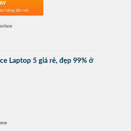
AY
ao hàng tận nơi
Surface
ace Laptop 5 giá rẻ, đẹp 99% ở
hone