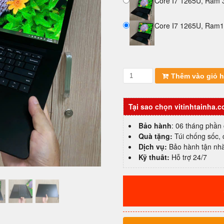
Core I7 1265U, Ram
Core I7 1265U, Ram
Microsoft
Thêm vào giỏ 
Surface
Laptop
5
Tại sao chọn vitinhtainha.
I7
1265U|
Bảo hành
: 06 tháng phần
Ram
Quà tặng:
Túi chống sốc,
16GB|
Dịch vụ:
Bảo hành tận nh
SSD
Kỹ thuât:
Hỗ trợ 24/7
512GB|
15"Touch
2,5K
giá
rẻ,
99%