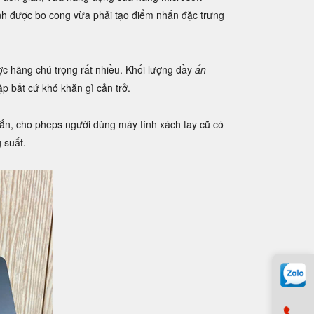
h được bo cong vừa phải tạo điểm nhấn đặc trưng
c hãng chú trọng rất nhiều. Khối lượng đầy
ấn
p bất cứ khó khăn gì cản trở.
hắn, cho pheps người dùng máy tính xách tay cũ có
 suất.