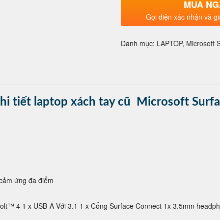
MUA NG
số
lượng
Gọi điện xác nhận và gi
Danh mục:
LAPTOP
,
Microsoft 
hi tiết laptop xách tay cũ Microsoft Surf
 cảm ứng đa điểm
bolt™ 4 1 x USB-A Với 3.1 1 x Cổng Surface Connect 1x 3.5mm headp