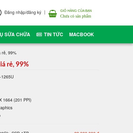
|
GIỎ HÀNG CỦA BẠN
Đăng nhập/đăng ký
Chưa có sản phẩm
VỤ SỮA CHỮA
TIN TỨC
MACBOOK
á rẻ, 99%
iá rẻ, 99%
7-1265U
 X 1664 (201 PPI)
raphics
o