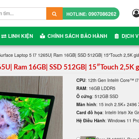
0907086262
HOTLINE:
LINH KIỆN
CHÍNH SÁCH BẢO HÀNH
DỊCH 
 Surface Laptop 5 I7 1265U| Ram 16GB| SSD 512GB| 15″Touch 2,5K gi
265U| Ram 16GB| SSD 512GB| 15″Touch 2,5K g
CPU
: 12th Gen Intel® Core™ i
RAM
: 16GB LDDR5
Ô cứng
: 512GB SSD
Màn hình
: 15 inch 2.5K+ 2496
Card đồ họa
: Intel® Iris® Xe G
Hệ Điều Hành
: Windows 11 Pr