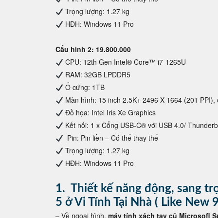
Trọng lượng: 1.27 kg
HĐH: Windows 11 Pro
Cấu hình 2: 19.800.000
CPU: 12th Gen Intel® Core™ i7-1265U
RAM: 32GB LPDDR5
Ổ cứng: 1TB
Màn hình: 15 inch 2.5K+ 2496 X 1664 (201 PPI),
Đồ họa: Intel Iris Xe Graphics
Kết nối: 1 x Cổng USB-C® với USB 4.0/ Thunder
Pin: Pin liền – Có thể thay thế
Trọng lượng: 1.27 kg
HĐH: Windows 11 Pro
1. Thiết kế năng động, sang t
5 ở Vi Tính Tại Nhà ( Like New 
– Về ngoại hình,
máy tính xách tay cũ Microsofl S