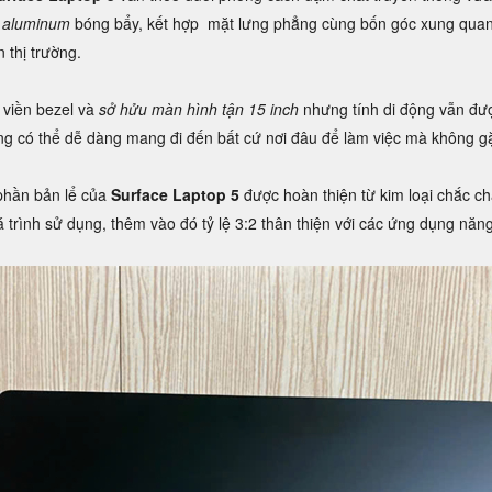
 aluminum
bóng bẩy, kết hợp mặt lưng phẳng cùng bốn góc xung quan
 thị trường.
viền bezel và
sở hửu màn hình tận 15 inch
nhưng tính di động vẫn đượ
g có thể dễ dàng mang đi đến bất cứ nơi đâu để làm việc mà không gặ
 phần bản lể của
Surface Laptop 5
được hoàn thiện từ kim loại chắc c
 trình sử dụng, thêm vào đó tỷ lệ 3:2 thân thiện với các ứng dụng năng