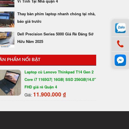
Vi Tính Tại Nhà quận 4
Thay bàn phím laptop nhanh chóng tại nhà,
báo giá trước
Dell Precision Series 5000 Giá Rẻ Đáng Sở
Hữu Năm 2025
ẢN PHẨM NỔI BẬT
Laptop cũ Lenovo Thinkpad T14 Gen 2
Core i7 1165G7| 16GB| SSD 256GB|14.0″
FHD giá rẻ Quận 4
11.900.000
₫
Giá: