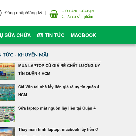
|
GIỎ HÀNG CỦA BẠN
Đăng nhập/đăng ký
Chưa có sản phẩm
VỤ SỮA CHỮA
TIN TỨC
MACBOOK
N TỨC - KHUYẾN MÃI
MUA LAPTOP CŨ GIÁ RẺ CHẤT LƯỢNG UY
TÍN QUẬN 4 HCM
Cài Win tại nhà lấy liền giá rẻ uy tín quận 4
HCM
Sửa laptop mất nguồn lấy liền tại Quận 4
Thay màn hình laptop, macbook lấy liền ở