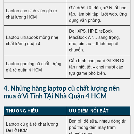
Giá dưới 10 triệu, xử lý tốt học
Laptop cho sinh viên giá rẻ
tập, làm bài tập, lướt web, ứng
chất lượng HCM
dụng văn phòng.
Dell XPS, HP EliteBook,
Laptop ultrabook mỏng nhẹ
MacBook Air… sang trọng,
chất lượng quận 4
nhẹ, pin lâu – thích hợp di
chuyển.
Cấu hình cao, card GTX/RTX,
Laptop gaming cũ chất lượng
tản nhiệt tốt – chơi mượt các
giá rẻ quận 4 HCM
tựa game phổ biến.
4. Những hãng laptop cũ chất lượng nên
mua ở Vi Tính TẠi Nhà Quận 4 HCM
THƯƠNG HIỆU
ƯU ĐIỂM NỔI BẬT
Bền bỉ, dễ sửa, nhiều dòng từ
Laptop cũ giá rẻ chất lượng
phổ thông đến máy trạm
Dell ở HCM
chuyên dụng.