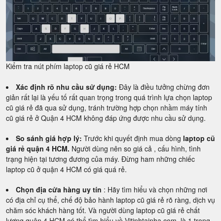
Kiểm tra nút phím laptop cũ giá rẻ HCM
Xác định rõ nhu cầu sử dụng:
Đây là điều tưởng chừng đơn
giản rất lại là yếu tố rất quan trọng trong quá trình lựa chọn laptop
cũ giá rẻ đã qua sử dụng, tránh trường hợp chọn nhầm máy tính
cũ giá rẻ ở Quận 4 HCM không đáp ứng được nhu cầu sử dụng.
So sánh giá hợp lý:
Trước khi quyết định mua dòng
laptop cũ
giá rẻ quận 4 HCM.
Người dùng nên so giá cả , cấu hình, tình
trạng hiện tại tương đương của máy. Đừng ham những chiếc
laptop cũ ở quận 4 HCM có giá quá rẻ.
Chọn địa cửa hàng uy tín
: Hãy tìm hiểu và chọn những nơi
có địa chỉ cụ thể, chế độ bảo hành laptop cũ giá rẻ rõ ràng, dịch vụ
chăm sóc khách hàng tốt. Và người dùng laptop cũ giá rẻ chất
lượng quận 4 HCM có thể tìm hiểu về Vitinhtainha.com, là 1 trong