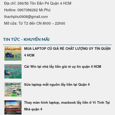
Địa chỉ: 266/5b Tôn Đản P4 Quận 4 HCM
Hotline: 0907086262 Mr.Phú
thanhphu0908@gmail.com
Mở cửa: Từ T2 đến CN 8h00 – 22h00
TIN TỨC - KHUYẾN MÃI
MUA LAPTOP CŨ GIÁ RẺ CHẤT LƯỢNG UY TÍN QUẬN
4 HCM
Cài Win tại nhà lấy liền giá rẻ uy tín quận 4 HCM
Sửa laptop mất nguồn lấy liền tại Quận 4
Thay màn hình laptop, macbook lấy liền ở Vi Tính Tại
Nhà quận 4