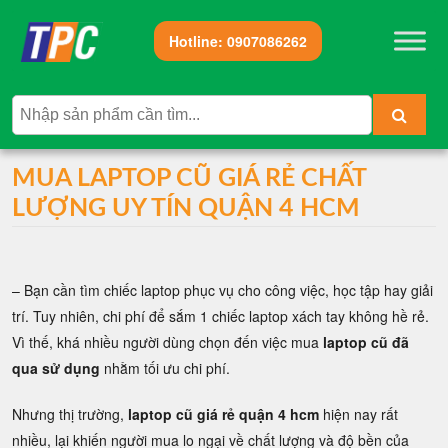
Hotline:
0907086262
MUA LAPTOP CŨ GIÁ RẺ CHẤT
LƯỢNG UY TÍN QUẬN 4 HCM
– Bạn cần tìm chiếc laptop phục vụ cho công việc, học tập hay giải
trí. Tuy nhiên, chi phí để sắm 1 chiếc laptop xách tay không hề rẻ.
Vì thế, khá nhiều người dùng chọn đến việc mua
laptop cũ đã
qua sử dụng
nhằm tối ưu chi phí.
Nhưng thị trường,
laptop cũ giá rẻ
quận 4 hcm
hiện nay rất
nhiều, lại khiến người mua lo ngại về chất lượng và độ bền của