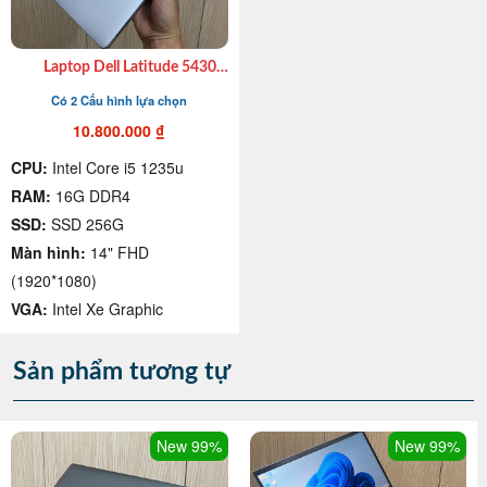
Laptop Dell Latitude 5430
Ultrabook Văn Phòng Thời
Có 2 Cấu hình lựa chọn
Trang chuẩn US Win 11 Pro
10.800.000
₫
CPU:
Intel Core i5 1235u
RAM:
16G DDR4
SSD:
SSD 256G
Màn hình:
14" FHD
(1920*1080)
VGA:
Intel Xe Graphic
Sản phẩm tương tự
New 99%
New 99%