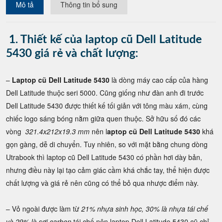
Mô tả
Thông tin bổ sung
1. Thiết kế của laptop cũ Dell Latitude
5430 giá rẻ và chất lượng:
–
Laptop cũ Dell Latitude 5430
là dòng máy cao cấp của hàng
Dell Latitude thuộc seri 5000. Cũng giống như đàn anh đi trước
Dell Latitude 5430 được thiết kế tối giản với tông màu xám, cùng
chiếc logo sáng bóng nằm giữa quen thuộc. Sở hữu số đó các
vòng
321.4x212x19.3 mm
nên l
aptop cũ Dell Latitude 5430
khá
gọn gàng, dễ di chuyển. Tuy nhiên, so với mặt bằng chung dòng
Utrabook thì laptop cũ Dell Latitude 5430 có phần hơi dày bản,
nhưng điều này lại tạo cảm giác cầm khá chắc tay, thể hiện được
chất lượng và giá rẻ nên cũng có thể bỏ qua nhược điểm này.
– Vỏ ngoài được làm từ
21% nhựa sinh học, 30% là nhựa tái chế
và 29% là sợi carbon
tái chế nên laptop Dell Latitude 5430 cũ chỉ