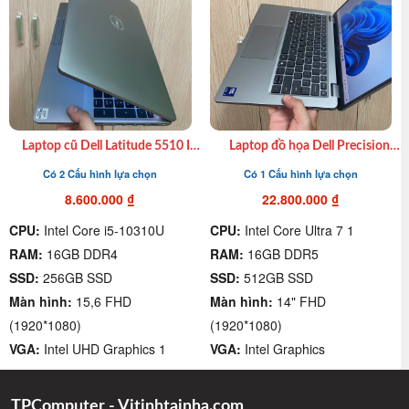
Laptop cũ Dell Latitude 5510 I5
Laptop đồ họa Dell Precision
10310U| 16GB| 256GB SSD|
3490 Core Ultra 7| Ram16G |
Có 2 Cấu hình lựa chọn
Có 1 Cấu hình lựa chọn
15.6″ FHD giá rẻ, chất lượng
512G SSD | 14″ FHD | Phím Led
quận 4
8.600.000
₫
22.800.000
₫
CPU:
Intel Core i5-10310U
CPU:
Intel Core Ultra 7 1
RAM:
16GB DDR4
RAM:
16GB DDR5
SSD:
256GB SSD
SSD:
512GB SSD
Màn hình:
15,6 FHD
Màn hình:
14" FHD
(1920*1080)
(1920*1080)
VGA:
Intel UHD Graphics 1
VGA:
Intel Graphics
TPComputer - Vitinhtainha.com