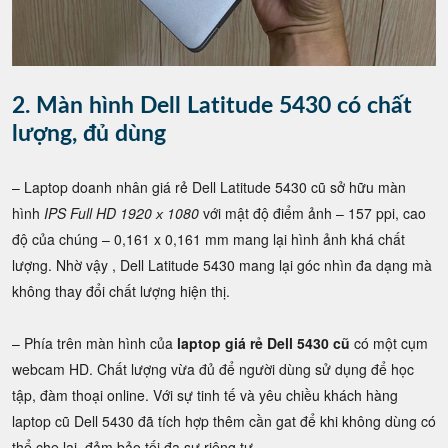
2. Màn hình Dell Latitude 5430 có chất
lượng, đủ dùng
– Laptop doanh nhân giá rẻ Dell Latitude 5430 cũ sở hữu màn
hình
IPS Full HD 1920 х 1080
với mật độ điểm ảnh – 157 ppi, cao
độ của chúng – 0,161 x 0,161 mm mang lại hình ảnh khá chất
lượng. Nhờ vậy , Dell Latitude 5430 mang lại góc nhìn đa dạng mà
không thay đổi chất lượng hiện thị.
– Phía trên màn hình của
laptop giá rẻ Dell 5430 cũ
có một cụm
webcam HD. Chất lượng vừa đủ để người dùng sử dụng để học
tập, đàm thoại online. Với sự tinh tế và yêu chiều khách hàng
laptop cũ Dell 5430 đã tích hợp thêm cần gat để khi không dùng có
thể che lại, đảm bảo tối đa sự riêng tư.