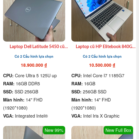
Laptop Dell Latitude 5450 cũ
Laptop cũ HP Elitebook 840G8
xách tay Ultra 7 155U |Ram
I7 1185G7| 16GB| 512GB SSD|
Có 2 Cấu hình lựa chọn
Có 2 Cấu hình lựa chọn
16GB| SSD 512GB| 14″ FHD
14″ FHD giá rẻ chất lượng quận
giá rẻ quận 4.
4
18.900.000
₫
10.500.000
₫
CPU:
Core Ultra 5 125U up
CPU:
Intel Core I7 1185G7
RAM:
16GB DDR5
RAM:
16GB
SSD:
SSD 256GB
SSD:
256GB SSD
Màn hình:
14" FHD
Màn hình:
14" FHD
(1920*1080)
(1920*1080)
VGA:
Integrated Intel®
VGA:
Intel Iris X Graphic
New 99%
New Full Box