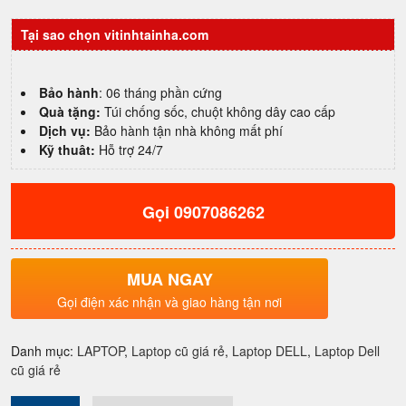
Latitude
Tại sao chọn vitinhtainha.com
5430
i7
1255u|
Bảo hành
: 06 tháng phần cứng
16GB
Quà tặng:
Túi chống sốc, chuột không dây cao cấp
|
Dịch vụ:
Bảo hành tận nhà không mất phí
512GB
Kỹ thuât:
Hỗ trợ 24/7
SSD
|
14"
FHD
Gọi 0907086262
giá
rẻ
chất
MUA NGAY
lượng
Gọi điện xác nhận và giao hàng tận nơi
quận
4
số
Danh mục:
LAPTOP
,
Laptop cũ giá rẻ
,
Laptop DELL
,
Laptop Dell
lượng
cũ giá rẻ