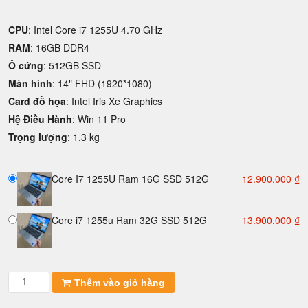
CPU
: Intel Core i7 1255U 4.70 GHz
RAM
: 16GB DDR4
Ô cứng
: 512GB SSD
Màn hình
: 14" FHD (1920*1080)
Card đồ họa
: Intel Iris Xe Graphics
Hệ Điều Hành
: Win 11 Pro
Trọng lượng
: 1,3 kg
Core I7 1255U Ram 16G SSD 512G
12.900.000
₫
Core i7 1255u Ram 32G SSD 512G
13.900.000
₫
Laptop
Thêm vào giỏ hàng
cũ
Dell