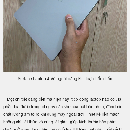
Surface Laptop 4 Vỏ ngoài bằng kim loại chắc chắn
– Một chi tiết đáng tiền mà hiện nay ít có dòng laptop nào có , là
phần loa được trang bị ngay các khe của nút bàn phím, đảm bảo
chất lượng âm to rõ khi dùng máy ngoài trời. Thiết kế liền mạch
không chi tiết thừa vô cùng tối giản, giúp kích thước bàn phím
được mở rộng. Tuy nhiên, vì có lỗ loa li ti trên mặt phím, rất dễ bị