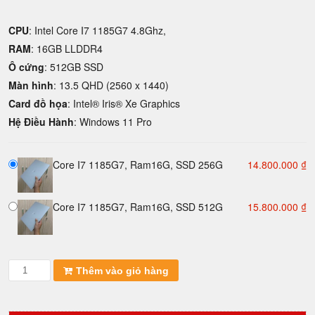
CPU
: Intel Core I7 1185G7 4.8Ghz,
RAM
: 16GB LLDDR4
Ô cứng
: 512GB SSD
Màn hình
: 13.5 QHD (2560 x 1440)
Card đồ họa
: Intel® Iris® Xe Graphics
Hệ Điều Hành
: Windows 11 Pro
Core I7 1185G7, Ram16G, SSD 256G
14.800.000
₫
Core I7 1185G7, Ram16G, SSD 512G
15.800.000
₫
Surface
Thêm vào giỏ hàng
laptop
4
13.5