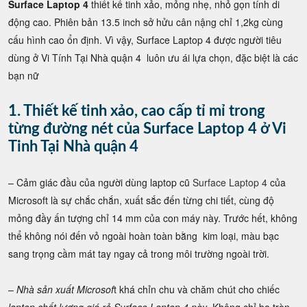
Surface Laptop 4
thiết kế tinh xảo, mỏng nhẹ, nhỏ gọn tính di
động cao. Phiên bản 13.5 inch sở hửu cân nậng chỉ 1,2kg cùng
cấu hình cao ổn định. Vì vậy, Surface Laptop 4 được người tiêu
dùng ở Vi Tính Tại Nhà quận 4 luôn ưu ái lựa chọn, đặc biệt là các
bạn nữ
1. Thiết kế tinh xảo, cao cấp tỉ mỉ trong
từng đường nét của Surface Laptop 4 ở Vi
Tinh Tại Nhà quận 4
– Cảm giác đầu của người dùng laptop cũ
Surface Laptop 4
của
Microsoft là sự chắc chắn, xuất sắc đến từng chi tiết, cùng độ
mỏng đầy ấn tượng chỉ 14 mm của con máy này. Trước hết, không
thể không nói đến vỏ ngoài hoàn toàn bằng kim loại, màu bạc
sang trọng cầm mát tay ngay cả trong môi trường ngoài trời.
–
Nhà sản xuất Microsof
t khá chỉn chu và chăm chút cho chiếc