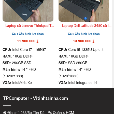
Laptop cũ Lenovo Thinkpad T14
Laptop Dell Latitude 3450 cũ I7
Gen 2 Core i7 1165G7| 16GB|
1355U|16GB|SSD 256GB| 14″
Có 1 Cấu hình lựa chọn
Có 2 Cấu hình lựa chọn
SSD 256GB|14.0″ FHD giá rẻ
FHD giá rẻ quận 4
Quận 4
11.900.000
₫
13.900.000
₫
CPU:
Intel Core I7 1165G7
CPU:
Core I5 1335U Upto 4
RAM:
16GB DDR4
RAM:
16GB DDR4
SSD:
256GB SSD
SSD:
SSD 256GB
Màn hình:
14 " FHD
Màn hình:
14" FHD
(1920x1080)
(1920*1080)
VGA:
Intel®Iris Xe
VGA:
Intel Integrated Iri
TPComputer - Vitinhtainha.com
Địa chỉ: 266/5b Tôn Đản P4 Quận 4 HCM