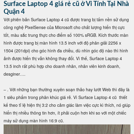
Surface Laptop 4 giá rẻ cũ ở Vi Tính Tại Nhà
Quận 4
Với phiên bản Surface Laptop 4 cũ được trang bị tấm nền sử dụng
công nghệ PixelSense của Microsoft cho chất lượng hiển thị cực
tốt, màu sắc trung thực cho điểm số 100% sRGB. Kích thước màn
hình được trang bị màn hình 13.5 inch với độ phân giải 2256 x
1504 (201dpi) cho góc hình đa chiều, dù nhìn góc độ nào thì hình
ảnh được hiển thị vẫn không thay đổi. Vì thế, Surface Laptop 4
13.5 inch rất phù hợp cho doanh nhân, nhân viên kinh doanh,
desginer….
– . Với những bạn thường xuyên soạn thảo hay lướt Web thì đây là
1 siêu phẩm trong phân khúc giá rẻ. Vì Surface Laptop 4 cũ thiết
kế theo tỉ lệ hiện thị 3:2 cho cảm giác làm việc cực kì thích, nó giúp
hiển thị nhiều thông tin hơn, ít phải cuộn hơn khi so với một chiếc
máy sử dụng màn hình 16:9 cũ.