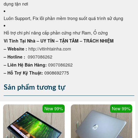
dụng tận nơi
Luôn Support, Fix lỗi phần mềm trong suốt quá trình sử dụng
Hỗ trợ chi phí nâng cấp phần cứng như Ram, Ổ cứng
Vi Tính Tại Nhà – UY TÍN – TẬN TÂM – TRÁCH NHIỆM
– Website :
http://vitinhtainha.com
– Hotline :
0907086262
– Liên Hệ Bán Hàng:
0907086262
– Hỗ Trợ Kỹ Thuật:
0908692775
Sản phẩm tương tự
New 99%
New 99%