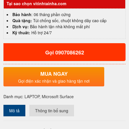
Tại sao chọn vitinhtainha.com
inch
Core
Bảo hành
: 06 tháng phần cứng
i7
Quà tặng:
Túi chống sốc, chuột không dây cao cấp
1185G7|
Dịch vụ:
Bảo hành tận nhà không mất phí
16GB|
Kỹ thuât:
Hỗ trợ 24/7
512GB
SSD|
QHD
Gọi 0907086262
giá
rẻ
chất
lượng
MUA NGAY
quận
Gọi điện xác nhận và giao hàng tận nơi
4
số
lượng
Danh mục:
LAPTOP
,
Microsoft Surface
Mô tả
Thông tin bổ sung