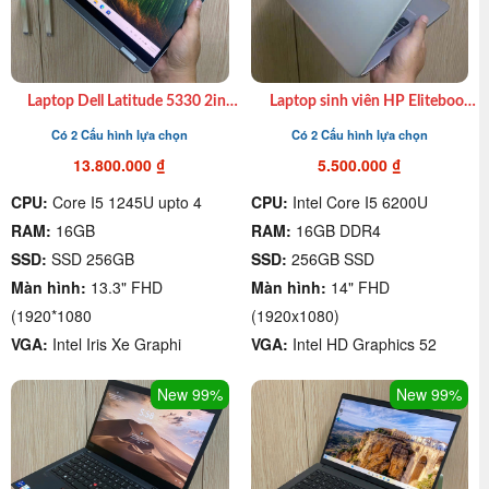
Laptop Dell Latitude 5330 2in1
Laptop sinh viên HP Elitebook
xách tay cũ I7 1265U, 16GB,
840G3 I7 6500U| 16GB| 256GB
Có 2 Cấu hình lựa chọn
Có 2 Cấu hình lựa chọn
SSD 512GB, 13.3″ FHD giá rẻ
SSD| 14″ FHD giá rẻ quận 4
quận 4
13.800.000
₫
5.500.000
₫
CPU:
Core I5 1245U upto 4
CPU:
Intel Core I5 6200U
RAM:
16GB
RAM:
16GB DDR4
SSD:
SSD 256GB
SSD:
256GB SSD
Màn hình:
13.3" FHD
Màn hình:
14" FHD
(1920*1080
(1920x1080)
VGA:
Intel Iris Xe Graphi
VGA:
Intel HD Graphics 52
New 99%
New 99%