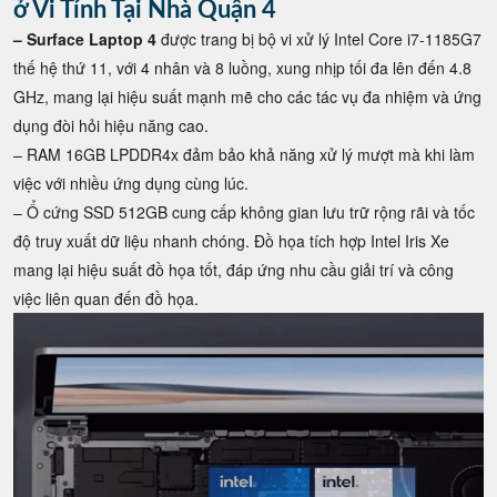
ở Vi Tính Tại Nhà Quận 4
– Surface Laptop 4
được trang bị bộ vi xử lý Intel Core i7-1185G7
thế hệ thứ 11, với 4 nhân và 8 luồng, xung nhịp tối đa lên đến 4.8
GHz, mang lại hiệu suất mạnh mẽ cho các tác vụ đa nhiệm và ứng
dụng đòi hỏi hiệu năng cao.
– RAM 16GB LPDDR4x đảm bảo khả năng xử lý mượt mà khi làm
việc với nhiều ứng dụng cùng lúc.
– Ổ cứng SSD 512GB cung cấp không gian lưu trữ rộng rãi và tốc
độ truy xuất dữ liệu nhanh chóng. Đồ họa tích hợp Intel Iris Xe
mang lại hiệu suất đồ họa tốt, đáp ứng nhu cầu giải trí và công
việc liên quan đến đồ họa.